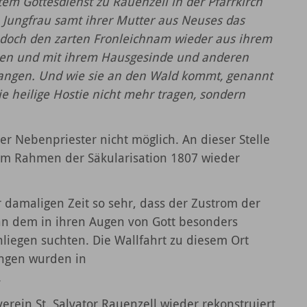
tem Gottesdienst zu Rauenzell in der Pfarrkirch
Jungfrau samt ihrer Mutter aus Neuses das
edoch den zarten Fronleichnam wieder aus ihrem
en und mit ihrem Hausgesinde und anderen
angen. Und wie sie an den Wald kommt, genannt
ie heilige Hostie nicht mehr tragen, sondern
r Nebenpriester nicht möglich. An dieser Stelle
e im Rahmen der Säkularisation 1807 wieder
 damaligen Zeit so sehr, dass der Zustrom der
e an dem in ihren Augen von Gott besonders
nliegen suchten. Die Wallfahrt zu diesem Ort
ungen wurden in
.
ein St. Salvator Rauenzell wieder rekonstruiert