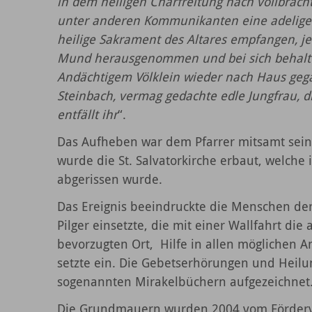
in dem heiligen Charfreitung nach vollbrach
unter anderen Kommunikanten eine adelige 
heilige Sakrament des Altares empfangen, j
Mund herausgenommen und bei sich behalt
Andächtigem Völklein wieder nach Haus geg
Steinbach, vermag gedachte edle Jungfrau, d
entfällt ihr
“.
Das Aufheben war dem Pfarrer mitsamt seine
wurde die St. Salvatorkirche erbaut, welch
abgerissen wurde.
Das Ereignis beeindruckte die Menschen der
Pilger einsetzte, die mit einer Wallfahrt di
bevorzugten Ort, Hilfe in allen möglichen A
setzte ein. Die Gebetserhörungen und Heil
sogenannten Mirakelbüchern aufgezeichnet
Die Grundmauern wurden 2004 vom Förderver