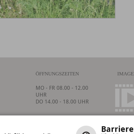
ÖFFNUNGSZEITEN
IMAGE
MO - FR 08.00 - 12.00
UHR
DO 14.00 - 18.00 UHR
Barriere