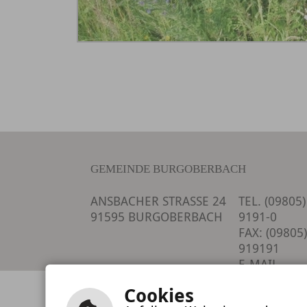
GEMEINDE BURGOBERBACH
ANSBACHER STRASSE 24
TEL. (09805)
91595 BURGOBERBACH
9191-0
FAX: (09805)
919191
E-MAIL
SCHREIBEN
Cookies